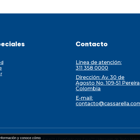
eciales
Contacto
Línea de atención:
ed
311 358 0000
e
r
Dirección: Av. 30 de
Agosto No. 109-51 Pereira
Colombia
E-mail:
contacto@cassarella.co
nformación y conoce cómo
Diseñado por Exus™
|
Diseñado por Exus™ | Mensajes de Texto Masi