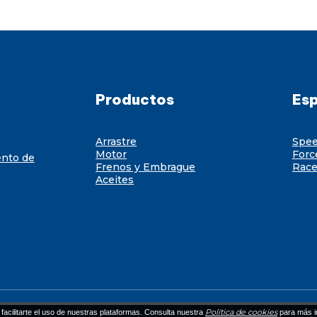
Productos
Esp
Arrastre
Spe
Motor
Forc
ento de
Frenos y Embrague
Race
Aceites
Política de cookies
facilitarte el uso de nuestras plataformas. Consulta nuestra
para más i