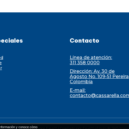
eciales
Contacto
Línea de atención:
ed
311 358 0000
e
r
Dirección: Av. 30 de
Agosto No. 109-51 Pereira
Colombia
E-mail:
contacto@cassarella.co
nformación y conoce cómo
Diseñado por Exus™
|
Diseñado por Exus™ | Envío de SMS Masiv