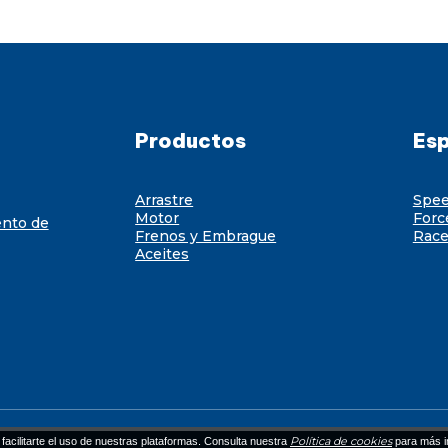
Productos
Esp
Arrastre
Spe
Motor
Forc
ento de
Frenos y Embrague
Race
Aceites
Política de cookies
facilitarte el uso de nuestras plataformas. Consulta nuestra
para más i