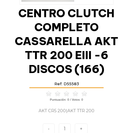
CENTRO CLUTCH
COMPLETO
CASSARELLA AKT
TTR 200 EIII -6
DISCOS (166)
Ref: D55583
Puntuación:
0
/ Votos:
0
AKT CR5 200|AKT TTR 200
-
1
+