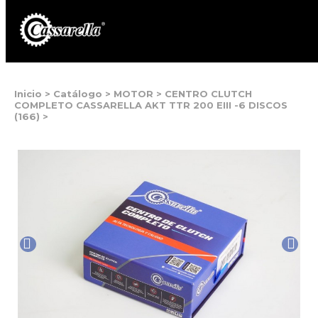
Inicio
>
Catálogo
>
MOTOR
>
CENTRO CLUTCH
COMPLETO CASSARELLA AKT TTR 200 EIII -6 DISCOS
(166)
>