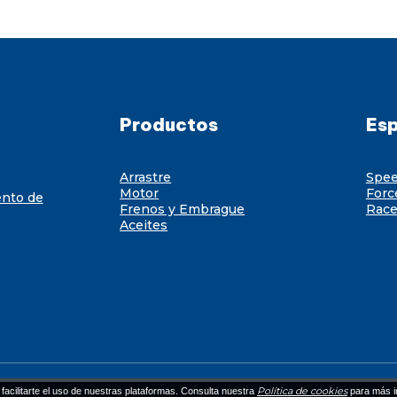
Productos
Esp
Arrastre
Spe
Motor
Forc
ento de
Frenos y Embrague
Race
Aceites
Política de cookies
facilitarte el uso de nuestras plataformas. Consulta nuestra
para más i