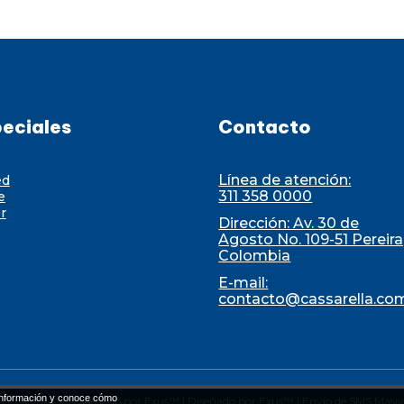
eciales
Contacto
Línea de atención:
ed
311 358 0000
e
r
Dirección: Av. 30 de
Agosto No. 109-51 Pereira
Colombia
E-mail:
contacto@cassarella.co
nformación y conoce cómo
Diseñado por Exus™
|
Diseñado por Exus™ | Envío de SMS Masiv