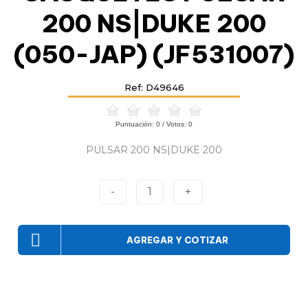
200 NS|DUKE 200
(050-JAP) (JF531007)
Ref: D49646
Puntuación:
0
/ Votos:
0
PULSAR 200 NS|DUKE 200
-
1
+
AGREGAR Y COTIZAR