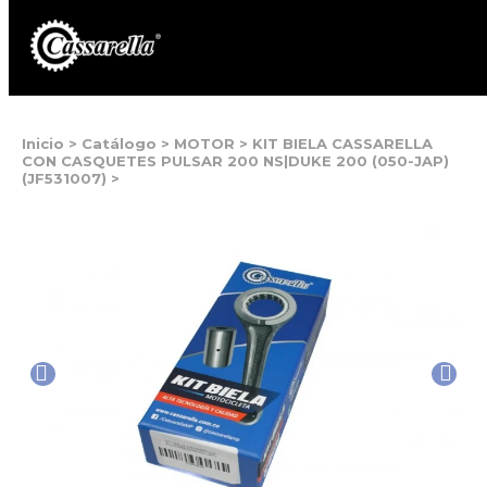
Inicio
>
Catálogo
>
MOTOR
>
KIT BIELA CASSARELLA
CON CASQUETES PULSAR 200 NS|DUKE 200 (050-JAP)
(JF531007)
>