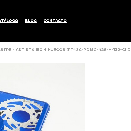
ATÁLOGO
BLOG
CONTACTO
ASTRE - AKT RTX 150 4 HUECOS (PT42C-PD15C-428-H-132-C