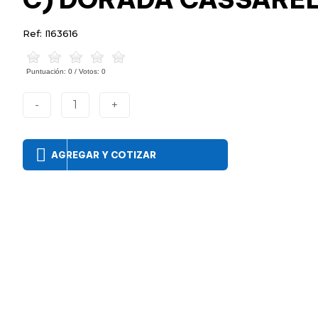
Ref: I163616
Puntuación:
0
/ Votos:
0
-
1
+
AGREGAR Y COTIZAR