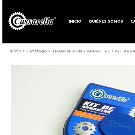
INICIO
QUIÉNES SOMOS
C
Inicio
>
Catálogo
>
TRANSMISION Y ARRASTRE
>
KIT ARR