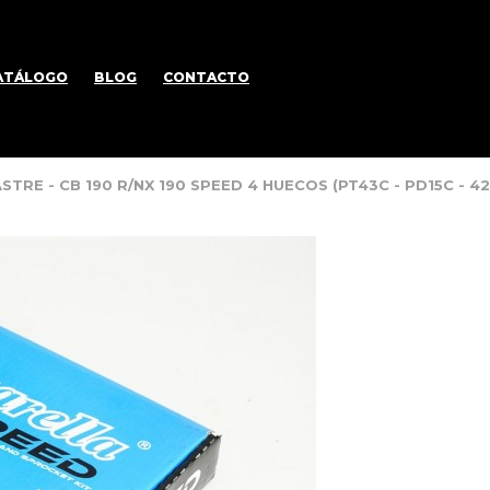
ATÁLOGO
BLOG
CONTACTO
STRE - CB 190 R/NX 190 SPEED 4 HUECOS (PT43C - PD15C -