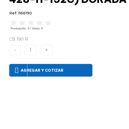
Ref: I166190
Puntuación:
0
/ Votos:
0
CB 190 R
-
1
+
AGREGAR Y COTIZAR