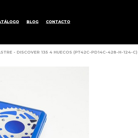
ATÁLOGO
BLOG
CONTACTO
ASTRE - DISCOVER 135 4 HUECOS (PT42C-PD14C-428-H-124-