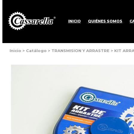
INICIO
QUIÉNES SOMOS
C
Inicio
>
Catálogo
>
TRANSMISION Y ARRASTRE
>
KIT ARR