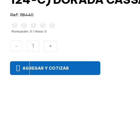
Ref: I18440
Puntuación:
0
/ Votos:
0
-
1
+
AGREGAR Y COTIZAR