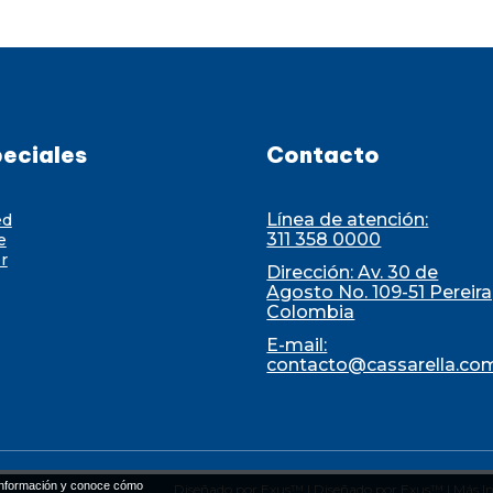
eciales
Contacto
Línea de atención:
ed
311 358 0000
e
r
Dirección: Av. 30 de
Agosto No. 109-51 Pereira
Colombia
E-mail:
contacto@cassarella.co
nformación y conoce cómo
Diseñado por Exus™
|
Diseñado por Exus™ | Más In