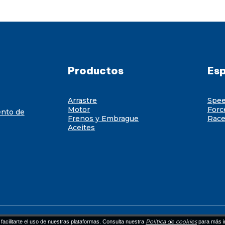
Productos
Esp
Arrastre
Spe
Motor
Forc
ento de
Frenos y Embrague
Race
Aceites
Política de cookies
facilitarte el uso de nuestras plataformas. Consulta nuestra
para más i