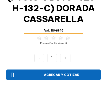
H-132-C) DORADA
CASSARELLA
Ref: I164846
Puntuación:
0
/ Votos:
0
-
1
+
AGREGAR Y COTIZAR