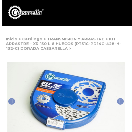
Inicio
>
Catálogo
>
TRANSMISION Y ARRASTRE
>
KIT
ARRASTRE - XR 150 L 6 HUECOS (PT51C-PD14C-428-H-
132-C) DORADA CASSARELLA
>