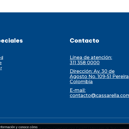
eciales
Contacto
Línea de atención:
ed
311 358 0000
e
r
Dirección: Av. 30 de
Agosto No. 109-51 Pereira
Colombia
E-mail:
contacto@cassarella.co
nformación y conoce cómo
Diseñado por Exus™
|
Diseñado por Exus™ | Mensajes de Texto Masi