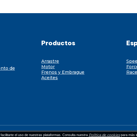
Productos
Esp
Arrastre
Spe
Motor
Forc
ento de
Frenos y Embrague
Race
Aceites
Política de cookies
facilitarte el uso de nuestras plataformas. Consulta nuestra
para más i