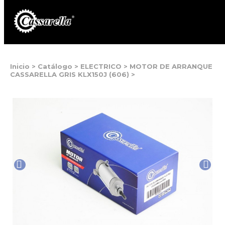
Inicio
>
Catálogo
>
ELECTRICO
>
MOTOR DE ARRANQUE
CASSARELLA GRIS KLX150J (606)
>