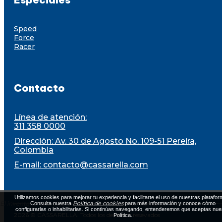
Speed
Force
Racer
Contacto
Línea de atención:
311 358 0000
Dirección: Av. 30 de Agosto No. 109-51 Pereira,
Colombia
E-mail:
contacto@cassarella.com
Utilizamos cookies para mejorar tu experiencia y facilitarte el uso de nuestras platafor
El inventario está sujeto a disponibilidad al momento de la compra
Política de cookies
Consulta nuestra
para más información y conoce cómo
configurarlas o inhabilitarlas. Si continúas navegando, entenderemos que aceptas nue
2026 © CASSARELLA. Todos los derechos resevados
Política.