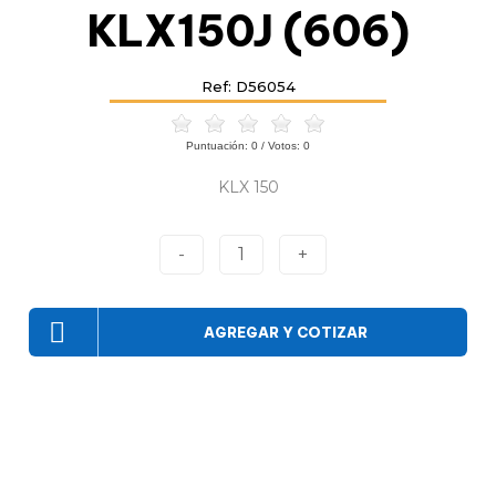
KLX150J (606)
Ref: D56054
Puntuación:
0
/ Votos:
0
KLX 150
-
1
+
AGREGAR Y COTIZAR