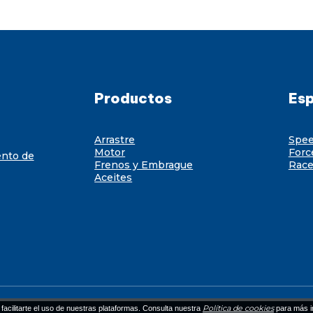
Productos
Esp
Arrastre
Spe
Motor
Forc
ento de
Frenos y Embrague
Race
Aceites
Política de cookies
facilitarte el uso de nuestras plataformas. Consulta nuestra
para más i