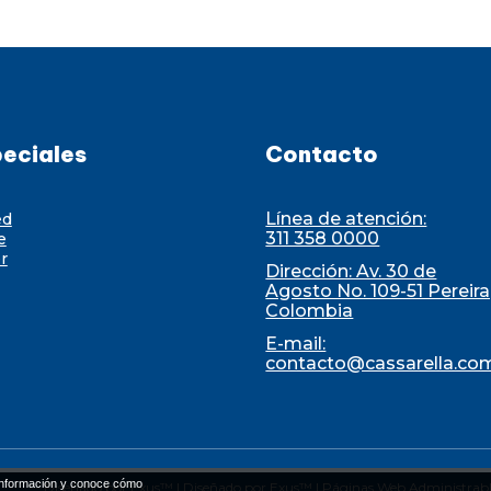
eciales
Contacto
Línea de atención:
ed
311 358 0000
e
r
Dirección: Av. 30 de
Agosto No. 109-51 Pereira
Colombia
E-mail:
contacto@cassarella.co
nformación y conoce cómo
Diseñado por Exus™
|
Diseñado por Exus™ | Páginas Web Administrabl