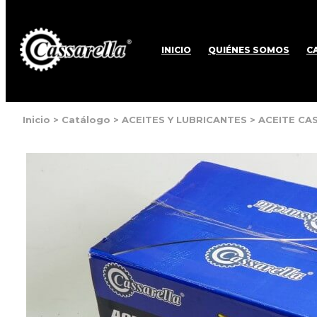
INICIO
QUIÉNES SOMOS
C
Inicio
>
Catálogo
>
ACEITES Y LUBRICANTES
>
ACEITE CAS