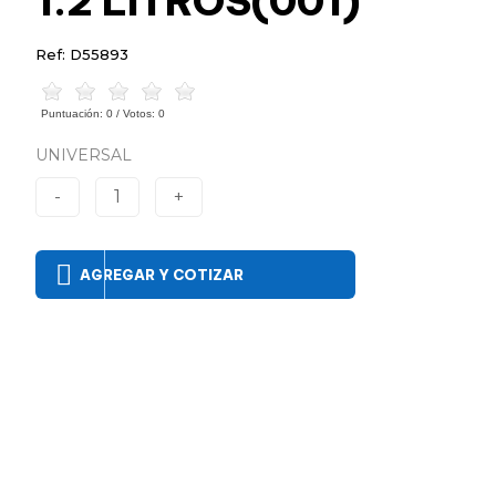
1.2 LITROS(001)
Ref: D55893
Puntuación:
0
/ Votos:
0
UNIVERSAL
-
1
+
AGREGAR Y COTIZAR