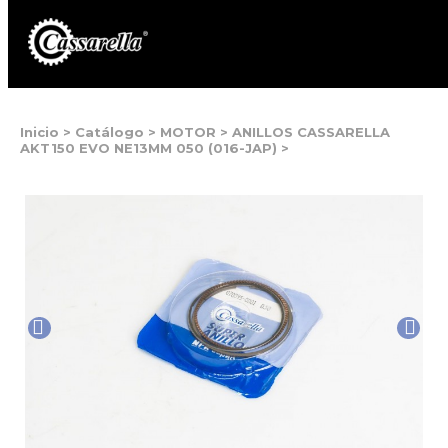
Inicio
>
Catálogo
>
MOTOR
>
ANILLOS CASSARELLA
AKT150 EVO NE13MM 050 (016-JAP)
>