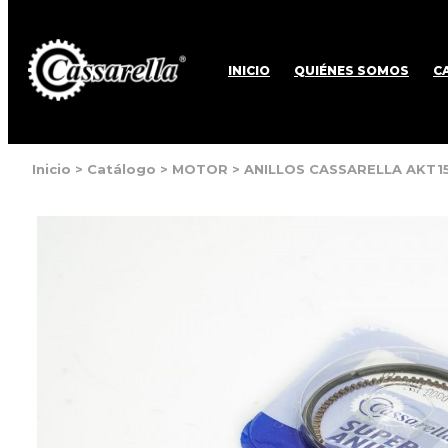
INICIO
QUIÉNES SOMOS
C
Inicio
>
Catálogo
>
MOTOR
>
ANILLOS CASSARELLA AKT15