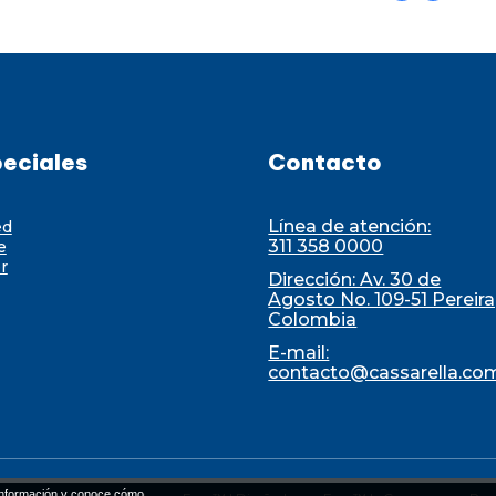
eciales
Contacto
Línea de atención:
ed
311 358 0000
e
r
Dirección: Av. 30 de
Agosto No. 109-51 Pereira
Colombia
E-mail:
contacto@cassarella.co
nformación y conoce cómo