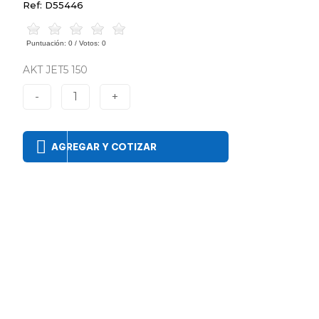
Ref: D55446
Puntuación:
0
/ Votos:
0
AKT JET5 150
-
1
+
AGREGAR Y COTIZAR