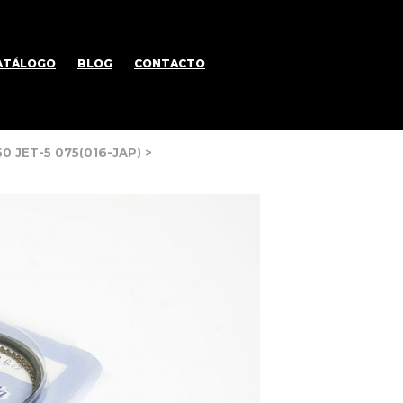
ATÁLOGO
BLOG
CONTACTO
0 JET-5 075(016-JAP)
>