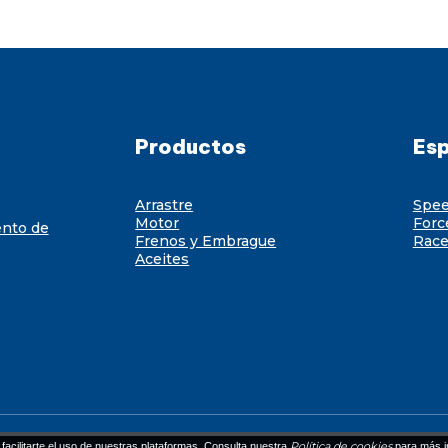
Productos
Esp
Arrastre
Spe
Motor
Forc
ento de
Frenos y Embrague
Race
Aceites
Política de cookies
facilitarte el uso de nuestras plataformas. Consulta nuestra
para más i