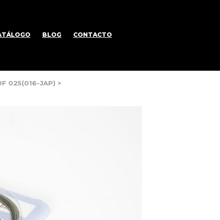
ATÁLOGO
BLOG
CONTACTO
F 025(016-JAP)
>