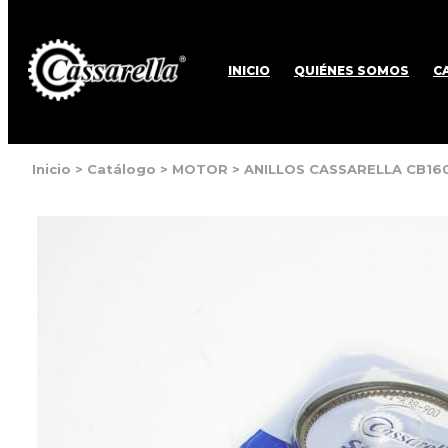
INICIO
QUIÉNES SOMOS
C
Inicio
>
Catálogo
>
MOTOR
>
ANILLOS CASSARELLA CB160