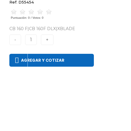
Ref: D55454
Puntuación:
0
/ Votos:
0
CB 160 F|CB 160F DLX|XBLADE
-
1
+
AGREGAR Y COTIZAR