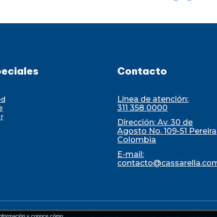
eciales
Contacto
Línea de atención:
ed
311 358 0000
e
r
Dirección: Av. 30 de
Agosto No. 109-51 Pereira
Colombia
E-mail:
contacto@cassarella.co
nformación y conoce cómo