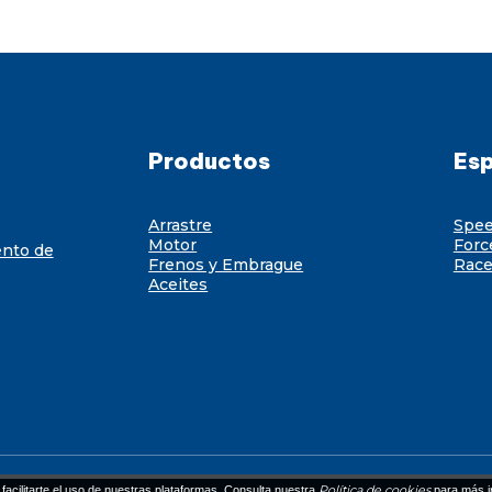
Productos
Esp
Arrastre
Spe
Motor
Forc
ento de
Frenos y Embrague
Race
Aceites
Política de cookies
facilitarte el uso de nuestras plataformas. Consulta nuestra
para más i