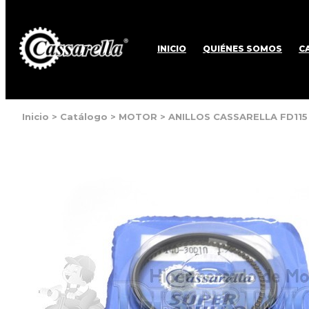
INICIO
QUIÉNES SOMOS
C
Inicio
>
Catálogo
>
MOTOR
>
ANILLOS CASSARELLA FD115 