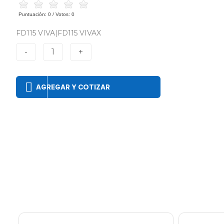
Puntuación:
0
/ Votos:
0
FD115 VIVA|FD115 VIVAX
-
1
+
AGREGAR Y COTIZAR