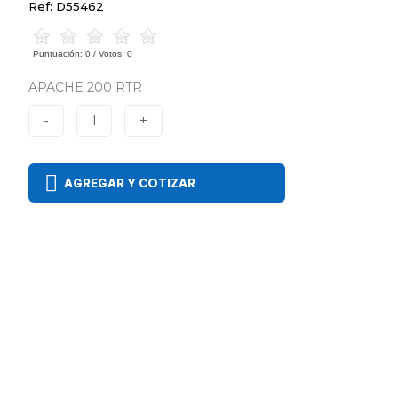
Ref: D55462
Puntuación:
0
/ Votos:
0
APACHE 200 RTR
-
1
+
AGREGAR Y COTIZAR