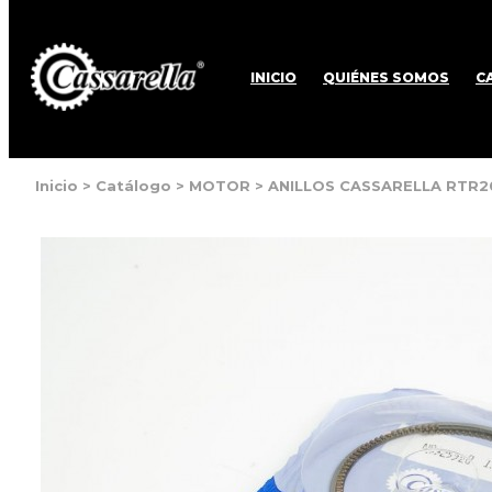
INICIO
QUIÉNES SOMOS
C
Inicio
>
Catálogo
>
MOTOR
>
ANILLOS CASSARELLA RTR2