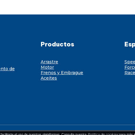
Productos
Esp
Arrastre
Spe
Motor
Forc
ento de
Frenos y Embrague
Race
Aceites
Política de cookies
facilitarte el uso de nuestras plataformas. Consulta nuestra
para más i