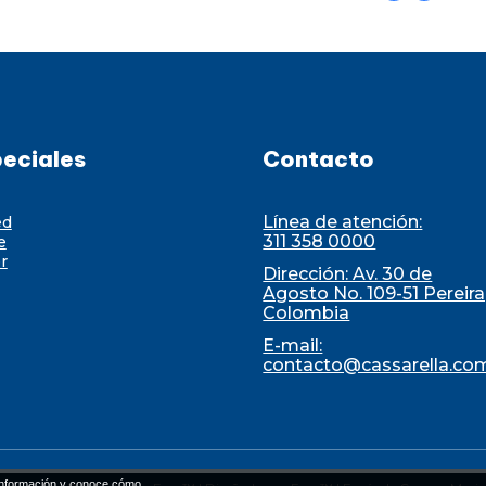
eciales
Contacto
Línea de atención:
ed
311 358 0000
e
r
Dirección: Av. 30 de
Agosto No. 109-51 Pereira
Colombia
E-mail:
contacto@cassarella.co
nformación y conoce cómo