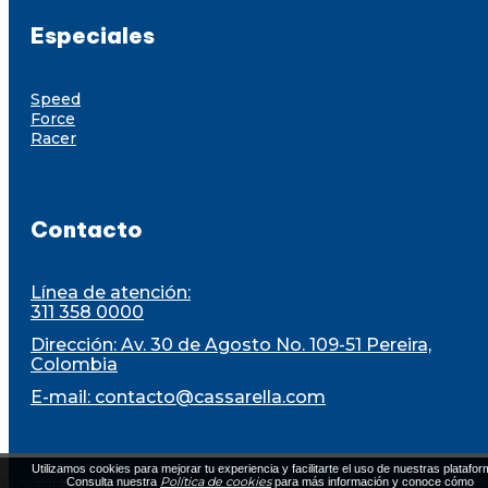
Especiales
Speed
Force
Racer
Contacto
Línea de atención:
311 358 0000
Dirección: Av. 30 de Agosto No. 109-51 Pereira,
Colombia
E-mail:
contacto@cassarella.com
Utilizamos cookies para mejorar tu experiencia y facilitarte el uso de nuestras platafor
El inventario está sujeto a disponibilidad al momento de la compra
Política de cookies
Consulta nuestra
para más información y conoce cómo