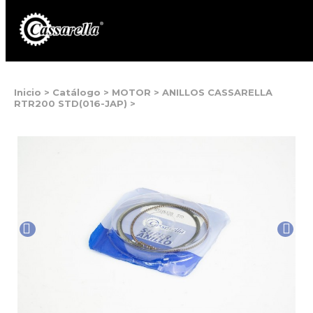
Inicio
>
Catálogo
>
MOTOR
>
ANILLOS CASSARELLA
RTR200 STD(016-JAP)
>