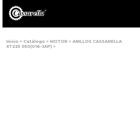
Inicio
>
Catálogo
>
MOTOR
>
ANILLOS CASSARELLA
XT225 050(016-JAP)
>