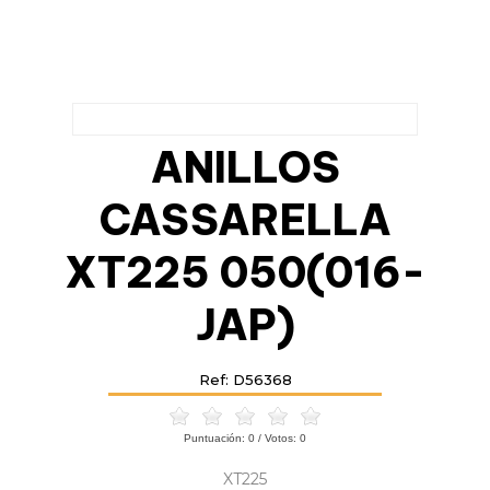
ANILLOS
CASSARELLA
XT225 050(016-
JAP)
Ref: D56368
Puntuación:
0
/ Votos:
0
XT225