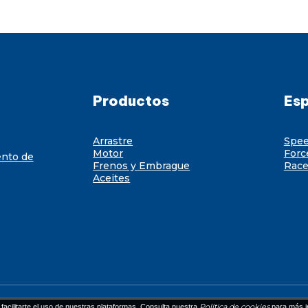
Productos
Esp
Arrastre
Spe
Motor
Forc
ento de
Frenos y Embrague
Race
Aceites
Política de cookies
facilitarte el uso de nuestras plataformas. Consulta nuestra
para más i