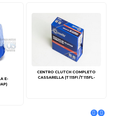
CENTRO CLUTCH COMPLETO
CASSARELLA |T115FI /T115FL-
A E-
JAP)