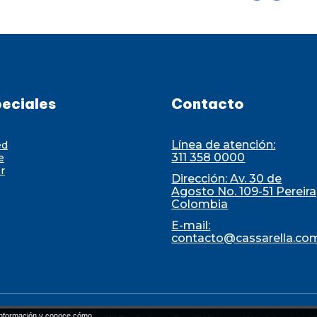
eciales
Contacto
Línea de atención:
ed
311 358 0000
e
r
Dirección: Av. 30 de
Agosto No. 109-51 Pereira
Colombia
E-mail:
contacto@cassarella.co
nformación y conoce cómo