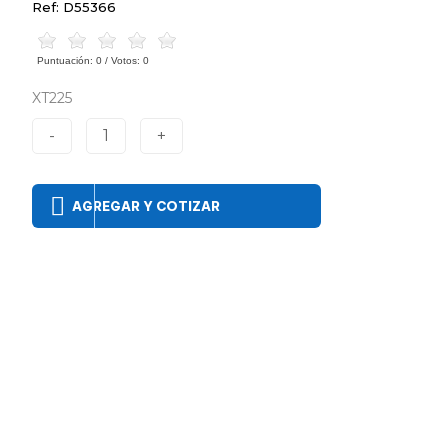
Ref: D55366
Puntuación:
0
/ Votos:
0
XT225
-
1
+
AGREGAR Y COTIZAR