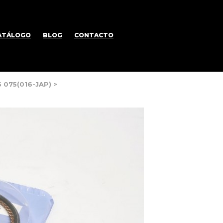
ATÁLOGO
BLOG
CONTACTO
 075(016-JAP)
>