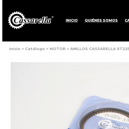
INICIO
QUIÉNES SOMOS
C
Inicio
>
Catálogo
>
MOTOR
>
ANILLOS CASSARELLA XT225