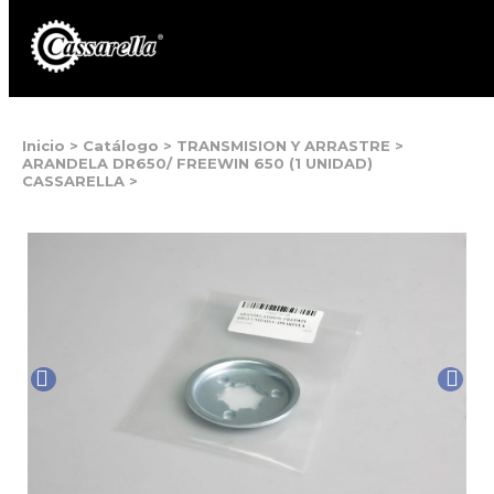
Inicio
>
Catálogo
>
TRANSMISION Y ARRASTRE
>
ARANDELA DR650/ FREEWIN 650 (1 UNIDAD)
CASSARELLA
>