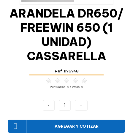
ARANDELA DR650/
FREEWIN 650 (1
UNIDAD)
CASSARELLA
Ref: I176748
Puntuación:
0
/ Votos:
0
-
1
+
AGREGAR Y COTIZAR