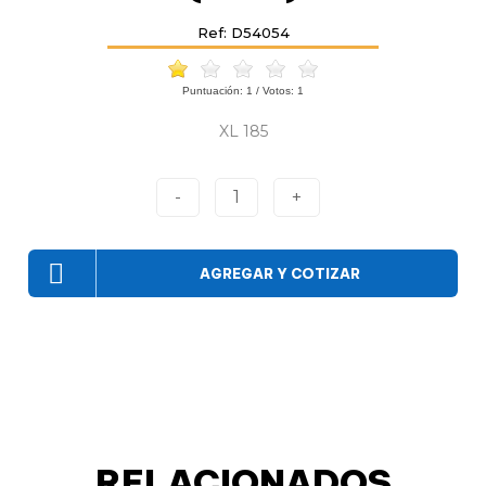
Ref: D54054
Puntuación:
1
/ Votos:
1
XL 185
-
1
+
AGREGAR Y COTIZAR
RELACIONADOS