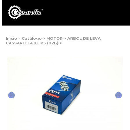
Inicio
>
Catálogo
>
MOTOR
>
ARBOL DE LEVA
CASSARELLA XL185 (028)
>