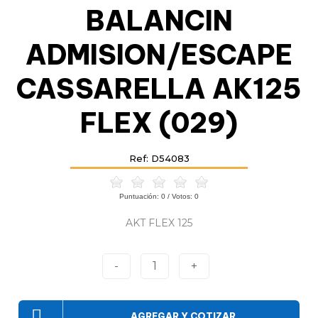
BALANCIN
ADMISION/ESCAPE
CASSARELLA AK125
FLEX (029)
Ref: D54083
Puntuación:
0
/ Votos:
0
AKT FLEX 125
-
1
+
AGREGAR Y COTIZAR