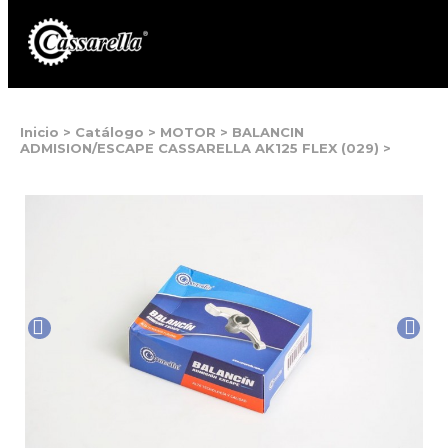
Inicio
>
Catálogo
>
MOTOR
>
BALANCIN
ADMISION/ESCAPE CASSARELLA AK125 FLEX (029)
>