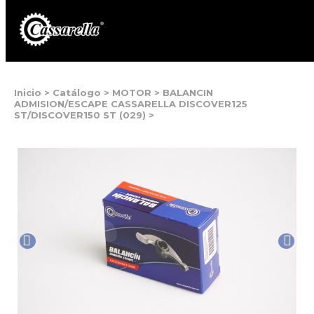
Inicio
>
Catálogo
>
MOTOR
>
BALANCIN
ADMISION/ESCAPE CASSARELLA DISCOVER125
ST/DISCOVER150 ST (029)
>