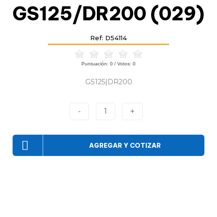
GS125/DR200 (029)
Ref: D54114
Puntuación:
0
/ Votos:
0
GS125|DR200
-
1
+
AGREGAR Y COTIZAR