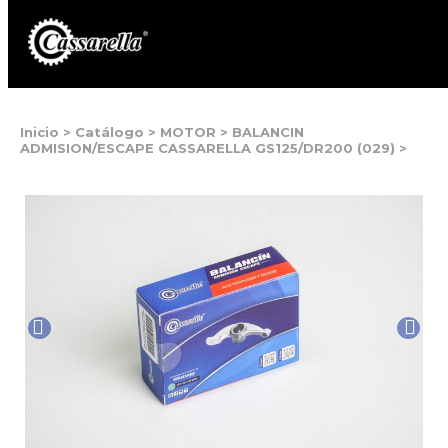
Inicio
>
Catálogo
>
MOTOR
>
BALANCIN
ADMISION/ESCAPE CASSARELLA GS125/DR200 (029)
>