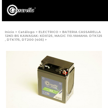
Inicio
>
Catálogo
>
ELECTRICO
>
BATERIA CASSARELLA
12N3-BS KAWASAK: KDX125, MAGIC 110.YAMAHA: DTK125
, DTK175, DT200 (405)
>