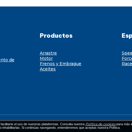
Productos
Esp
Arrastre
Spe
Motor
Forc
ento de
Frenos y Embrague
Race
Aceites
Política de cookies
facilitarte el uso de nuestras plataformas. Consulta nuestra
para más i
 o inhabilitarlas. Si continúas navegando, entenderemos que aceptas nuestra Política.