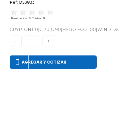
Ref: D53833
Puntuación:
0
/ Votos:
0
CRYPTON110|C 70|C 90|HERO ECO 100|WIND 125
-
1
+
AGREGAR Y COTIZAR