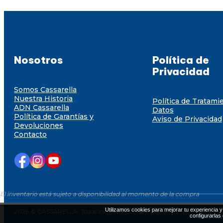
Nosotros
Política de
Privacidad
Somos Cassarella
Nuestra Historia
Política de Tratami
ADN Cassarella
Datos
Política de Garantías y
Aviso de Privacidad
Devoluciones
Contacto
El inventario está sujeto a disponibilidad al momento de la compra
Utilizamos cookies para mejorar tu experiencia y 
2026 © CASSARELLA. Todos los derechos resevados
configurarlas