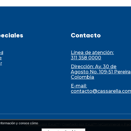
eciales
Contacto
Línea de atención:
ed
311 358 0000
e
r
Dirección: Av. 30 de
Agosto No. 109-51 Pereira
Colombia
E-mail:
contacto@cassarella.co
nformación y conoce cómo
Diseñado por Exus™
|
Diseñado por Exus™ | eCommerce y Pag