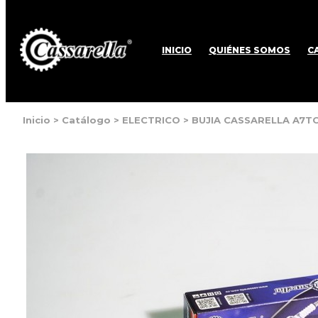
INICIO
QUIÉNES SOMOS
C
Inicio
>
Catálogo
>
ELECTRICO
>
BUJIA CASSARELLA A7T