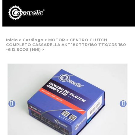
Inicio
>
Catálogo
>
MOTOR
>
CENTRO CLUTCH
COMPLETO CASSARELLA AKT180TTR/180 TTX/CR5 180
-6 DISCOS (166)
>