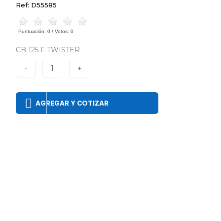
Ref: D55585
Puntuación:
0
/ Votos:
0
CB 125 F TWISTER
-
1
+
AGREGAR Y COTIZAR