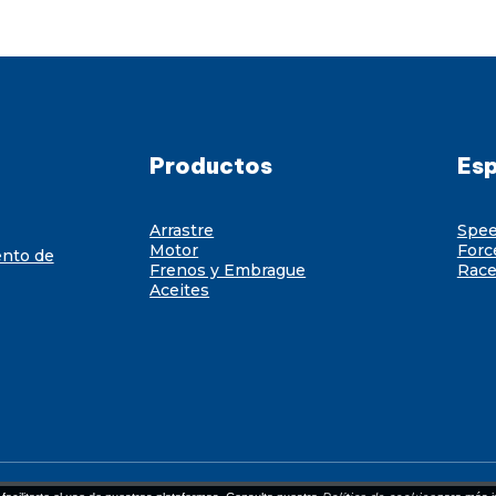
Productos
Esp
Arrastre
Spe
Motor
Forc
ento de
Frenos y Embrague
Race
Aceites