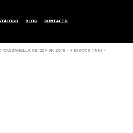
ATÁLOGO
BLOG
CONTACTO
ASSARELLA CB125F SK 2018 - 4 DISCOS (166)
>