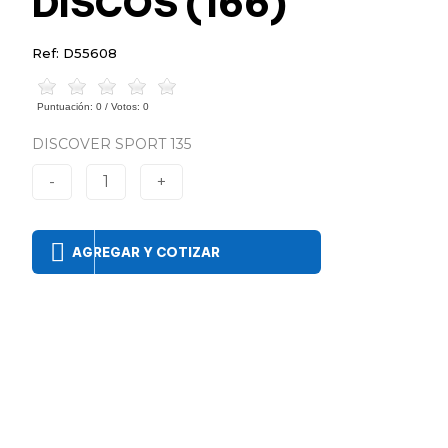
DISCOS (166)
Ref: D55608
Puntuación:
0
/ Votos:
0
DISCOVER SPORT 135
-
1
+
AGREGAR Y COTIZAR