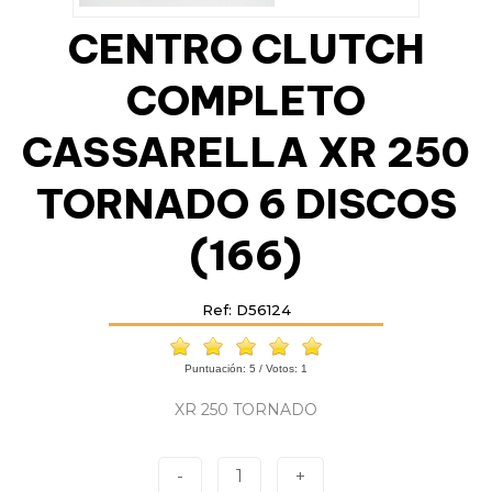
CENTRO CLUTCH
COMPLETO
CASSARELLA XR 250
TORNADO 6 DISCOS
(166)
Ref: D56124
Puntuación:
5
/ Votos:
1
XR 250 TORNADO
-
1
+