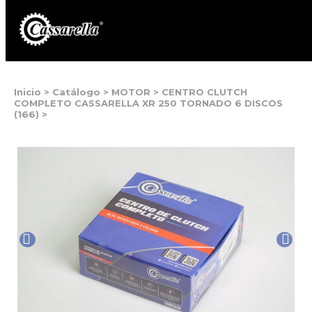
Inicio
>
Catálogo
>
MOTOR
>
CENTRO CLUTCH
COMPLETO CASSARELLA XR 250 TORNADO 6 DISCOS
(166)
>