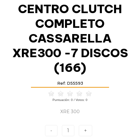
CENTRO CLUTCH
COMPLETO
CASSARELLA
XRE300 -7 DISCOS
(166)
Ref: D55593
Puntuación:
0
/ Votos:
0
XRE 300
-
1
+