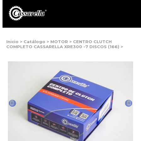
Inicio
>
Catálogo
>
MOTOR
>
CENTRO CLUTCH
COMPLETO CASSARELLA XRE300 -7 DISCOS (166)
>