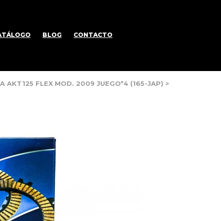
ATÁLOGO
BLOG
CONTACTO
 AKT125 FLEX MOD. 2009 JUEGO*4 (165-JAP)
>