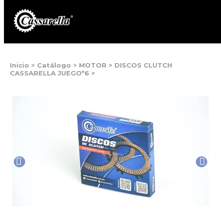
Inicio
>
Catálogo
>
MOTOR
>
DISCOS CLUTCH
CASSARELLA JUEGO*6
>