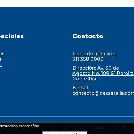
eciales
Contacto
Línea de atención:
ed
311 358 0000
e
r
Dirección: Av. 30 de
Agosto No. 109-51 Pereira
Colombia
E-mail:
contacto@cassarella.co
nformación y conoce cómo
Diseñado por Exus™
|
Diseñado por Exus™ | Envío de Correos Masiv