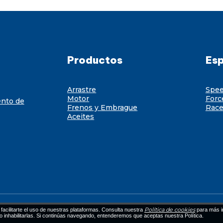
Productos
Esp
Arrastre
Spe
Motor
Forc
ento de
Frenos y Embrague
Race
Aceites
Política de cookies
facilitarte el uso de nuestras plataformas. Consulta nuestra
para más i
 o inhabilitarlas. Si continúas navegando, entenderemos que aceptas nuestra Política.