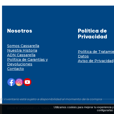
Nosotros
Política de
Privacidad
Somos Cassarella
Nuestra Historia
Política de Tratami
ADN Cassarella
Datos
Política de Garantías y
Aviso de Privacidad
Devoluciones
Contacto
El inventario está sujeto a disponibilidad al momento de la compra
Utilizamos cookies para mejorar tu experiencia y 
2026 © CASSARELLA. Todos los derechos resevados
configurarlas