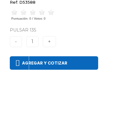
Ref: D53588
Puntuación:
0
/ Votos:
0
PULSAR 135
-
1
+
AGREGAR Y COTIZAR