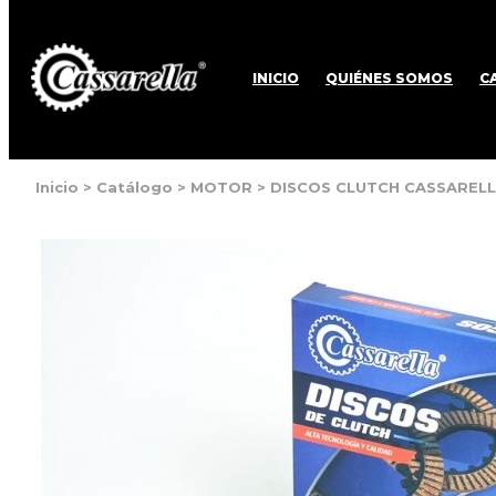
INICIO
QUIÉNES SOMOS
C
Inicio
>
Catálogo
>
MOTOR
>
DISCOS CLUTCH CASSAREL