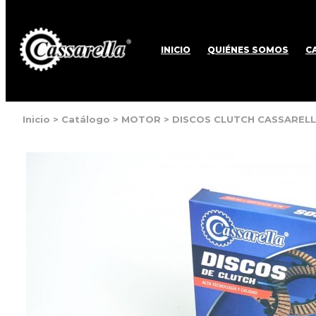
INICIO
QUIÉNES SOMOS
C
Inicio
>
Catálogo
>
MOTOR
>
DISCOS CLUTCH CASSAREL