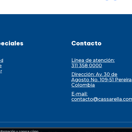
eciales
Contacto
Línea de atención:
ed
311 358 0000
e
r
Dirección: Av. 30 de
Agosto No. 109-51 Pereira
Colombia
E-mail:
contacto@cassarella.co
nformación y conoce cómo