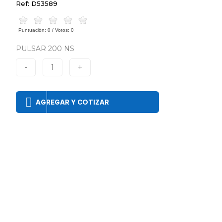
Ref: D53589
Puntuación:
0
/ Votos:
0
PULSAR 200 NS
-
1
+
AGREGAR Y COTIZAR