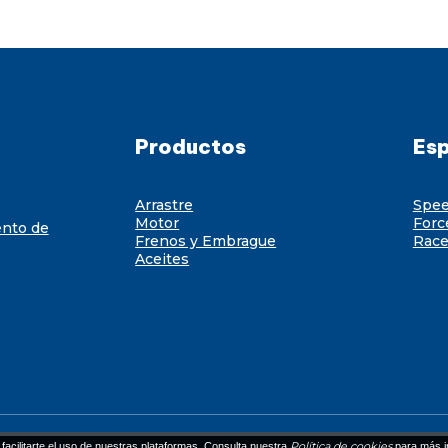
Productos
Esp
Arrastre
Spe
Motor
Forc
ento de
Frenos y Embrague
Race
Aceites
Política de cookies
facilitarte el uso de nuestras plataformas. Consulta nuestra
para más i