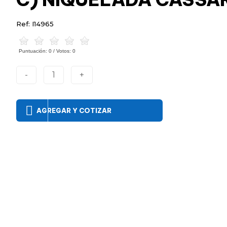
Ref: I14965
Puntuación:
0
/ Votos:
0
-
1
+
AGREGAR Y COTIZAR