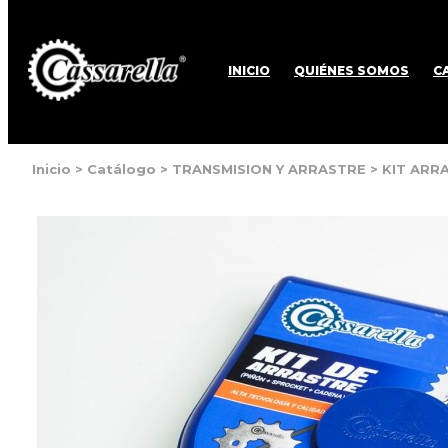
INICIO
QUIÉNES SOMOS
C
Inicio
>
Catálogo
>
TRANSMISION Y ARRASTRE
>
KIT ARR