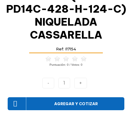
PD14C-428-H-124-C)
NIQUELADA
CASSARELLA
Ref: I17154
Puntuación:
0
/ Votos:
0
-
1
+
AGREGAR Y COTIZAR