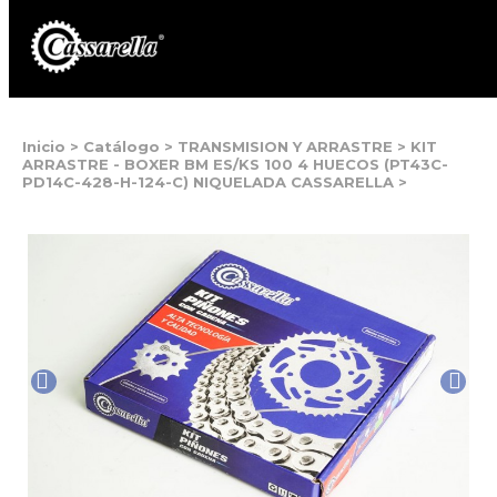
Inicio
>
Catálogo
>
TRANSMISION Y ARRASTRE
>
KIT
ARRASTRE - BOXER BM ES/KS 100 4 HUECOS (PT43C-
PD14C-428-H-124-C) NIQUELADA CASSARELLA
>