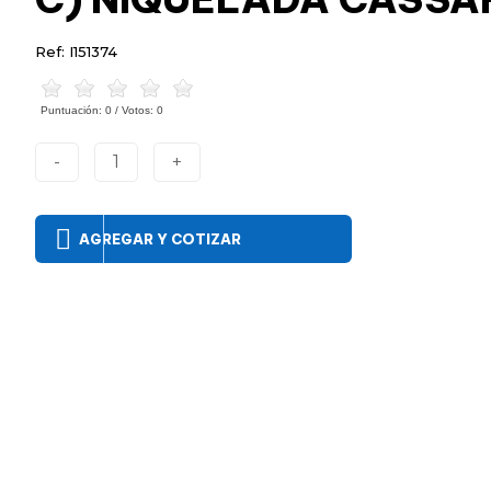
Ref: I151374
Puntuación:
0
/ Votos:
0
-
1
+
AGREGAR Y COTIZAR