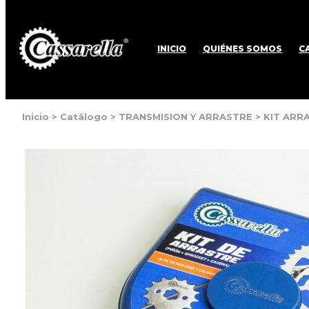
INICIO
QUIÉNES SOMOS
C
Inicio
>
Catálogo
>
TRANSMISION Y ARRASTRE
>
KIT ARR