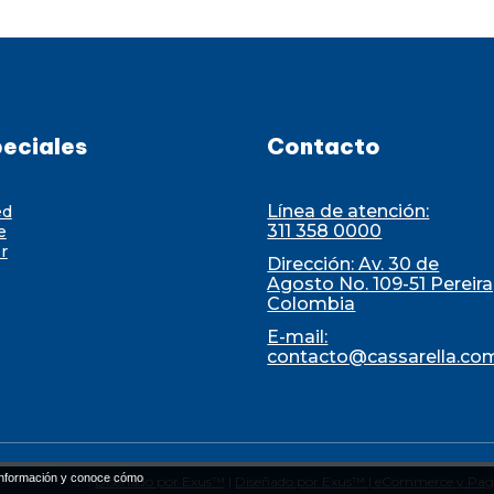
eciales
Contacto
Línea de atención:
ed
311 358 0000
e
r
Dirección: Av. 30 de
Agosto No. 109-51 Pereira
Colombia
E-mail:
contacto@cassarella.co
nformación y conoce cómo
Diseñado por Exus™
|
Diseñado por Exus™ | eCommerce y Pag