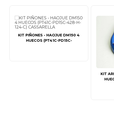
8
KIT PIÑONES - HAOJUE DM150 4
HUECOS (PT41C-PD15C-
KIT AR
HUEC