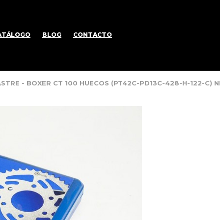
ATÁLOGO
BLOG
CONTACTO
ASTRE - BOXER CT 100 HUECOS (PT42C-PD13C-428-H-122-C)