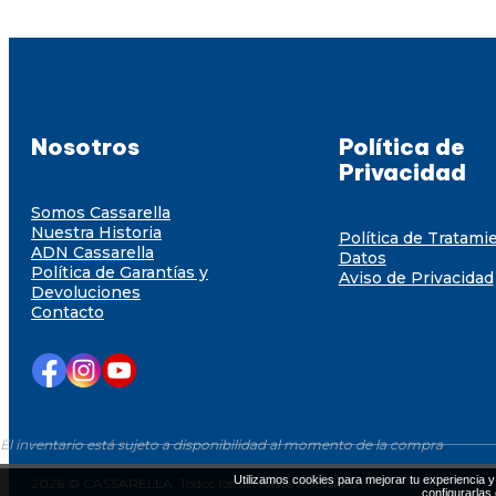
Nosotros
Política de
Privacidad
Somos Cassarella
Nuestra Historia
Política de Tratami
ADN Cassarella
Datos
Política de Garantías y
Aviso de Privacidad
Devoluciones
Contacto
El inventario está sujeto a disponibilidad al momento de la compra
Utilizamos cookies para mejorar tu experiencia y 
2026 © CASSARELLA. Todos los derechos resevados
configurarlas