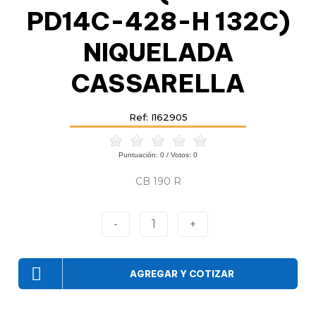
PD14C-428-H 132C)
NIQUELADA
CASSARELLA
Ref: I162905
Puntuación:
0
/ Votos:
0
CB 190 R
-
1
+
AGREGAR Y COTIZAR