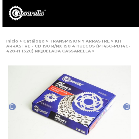
Inicio
>
Catálogo
>
TRANSMISION Y ARRASTRE
>
KIT
ARRASTRE - CB 190 R/NX 190 4 HUECOS (PT45C-PD14C-
428-H 132C) NIQUELADA CASSARELLA
>