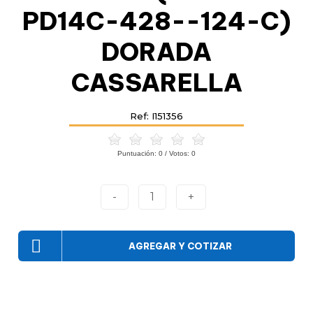
PD14C-428--124-C)
DORADA
CASSARELLA
Ref: I151356
Puntuación:
0
/ Votos:
0
-
1
+
AGREGAR Y COTIZAR