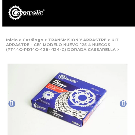
Inicio
>
Catálogo
>
TRANSMISION Y ARRASTRE
>
KIT
ARRASTRE - CB1 MODELO NUEVO 125 4 HUECOS
(PT44C-PD14C-428--124-C) DORADA CASSARELLA
>