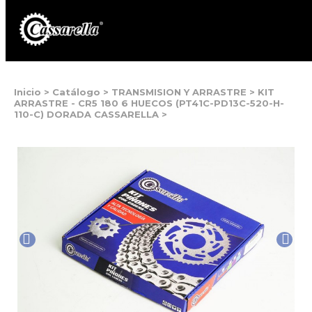
Inicio
>
Catálogo
>
TRANSMISION Y ARRASTRE
>
KIT
ARRASTRE - CR5 180 6 HUECOS (PT41C-PD13C-520-H-
110-C) DORADA CASSARELLA
>