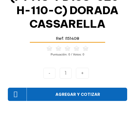
H-110-C) DORADA
CASSARELLA
Ref: I151408
Puntuación:
0
/ Votos:
0
-
1
+
AGREGAR Y COTIZAR