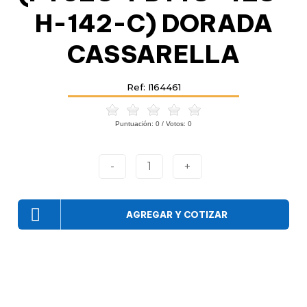
H-142-C) DORADA
CASSARELLA
Ref: I164461
Puntuación:
0
/ Votos:
0
-
1
+
AGREGAR Y COTIZAR