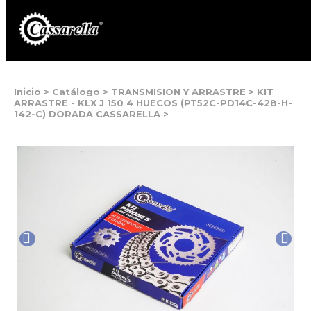
Inicio
>
Catálogo
>
TRANSMISION Y ARRASTRE
>
KIT
ARRASTRE - KLX J 150 4 HUECOS (PT52C-PD14C-428-H-
142-C) DORADA CASSARELLA
>