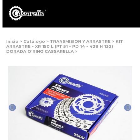
Inicio
>
Catálogo
>
TRANSMISION Y ARRASTRE
>
KIT
ARRASTRE - XR 150 L (PT 51 - PD 14 - 428 H 132)
DORADA O'RING CASSARELLA
>