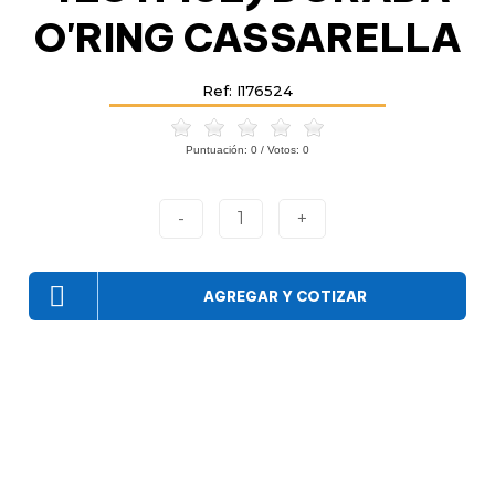
O'RING CASSARELLA
Ref: I176524
Puntuación:
0
/ Votos:
0
-
1
+
AGREGAR Y COTIZAR