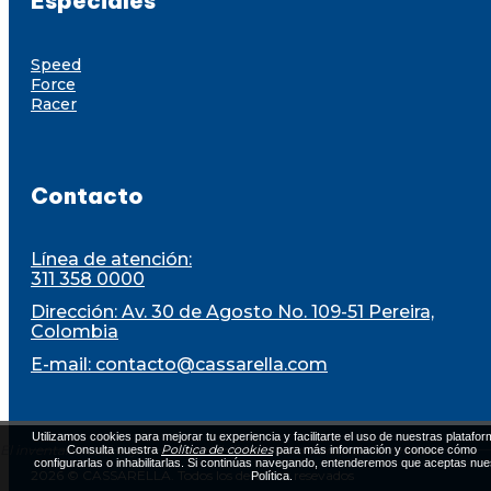
Especiales
Speed
Force
Racer
Contacto
Línea de atención:
311 358 0000
Dirección: Av. 30 de Agosto No. 109-51 Pereira,
Colombia
E-mail:
contacto@cassarella.com
Utilizamos cookies para mejorar tu experiencia y facilitarte el uso de nuestras platafor
El inventario está sujeto a disponibilidad al momento de la compra
Política de cookies
Consulta nuestra
para más información y conoce cómo
configurarlas o inhabilitarlas. Si continúas navegando, entenderemos que aceptas nue
2026 © CASSARELLA. Todos los derechos resevados
Política.