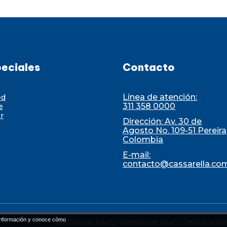
eciales
Contacto
Línea de atención:
ed
311 358 0000
e
r
Dirección: Av. 30 de
Agosto No. 109-51 Pereira
Colombia
E-mail:
contacto@cassarella.co
nformación y conoce cómo
Diseñado por Exus™
|
Diseñado por Exus™ | Tiendas Virtua