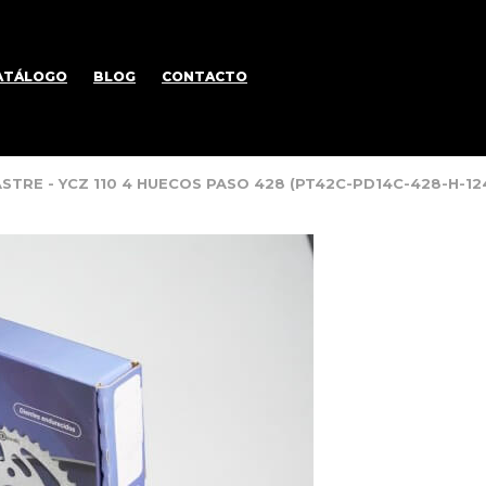
ATÁLOGO
BLOG
CONTACTO
ASTRE - YCZ 110 4 HUECOS PASO 428 (PT42C-PD14C-428-H-