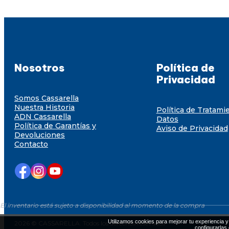
Nosotros
Política de
Privacidad
Somos Cassarella
Nuestra Historia
Política de Tratami
ADN Cassarella
Datos
Política de Garantías y
Aviso de Privacidad
Devoluciones
Contacto
El inventario está sujeto a disponibilidad al momento de la compra
Utilizamos cookies para mejorar tu experiencia y 
2026 © CASSARELLA. Todos los derechos resevados
configurarlas