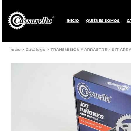
INICIO
QUIÉNES SOMOS
C
Inicio
>
Catálogo
>
TRANSMISION Y ARRASTRE
>
KIT ARR