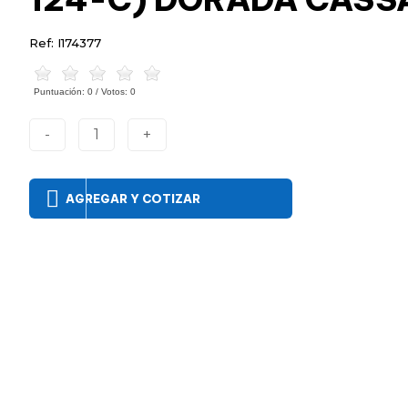
Ref: I174377
Puntuación:
0
/ Votos:
0
-
1
+
AGREGAR Y COTIZAR