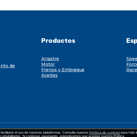
Productos
Esp
Arrastre
Spe
Motor
Forc
ento de
Frenos y Embrague
Race
Aceites
Política de cookies
facilitarte el uso de nuestras plataformas. Consulta nuestra
para más i
 o inhabilitarlas. Si continúas navegando, entenderemos que aceptas nuestra Política.