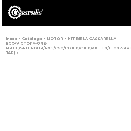
Inicio
>
Catálogo
>
MOTOR
>
KIT BIELA CASSARELLA
ECO/VICTORY-ONE-
MP110/SPLENDOR/NXG/C90/CD100/C100/AKT110/C100WAVE
JAP)
>