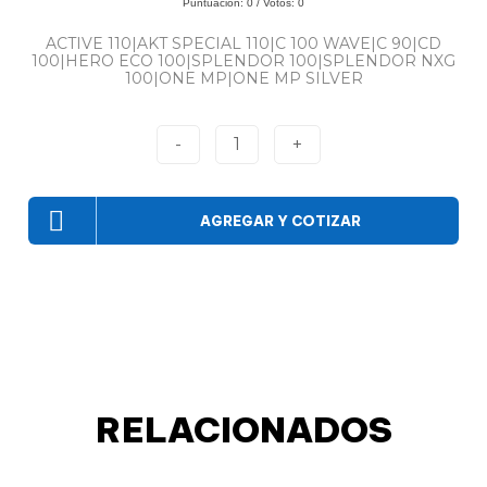
Puntuación:
0
/ Votos:
0
ACTIVE 110|AKT SPECIAL 110|C 100 WAVE|C 90|CD
100|HERO ECO 100|SPLENDOR 100|SPLENDOR NXG
100|ONE MP|ONE MP SILVER
-
1
+
AGREGAR Y COTIZAR
RELACIONADOS