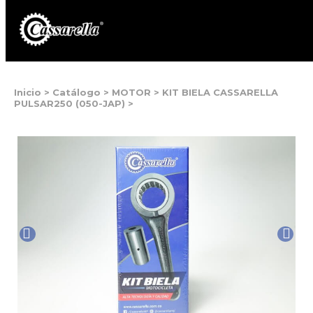
Inicio
>
Catálogo
>
MOTOR
>
KIT BIELA CASSARELLA
PULSAR250 (050-JAP)
>