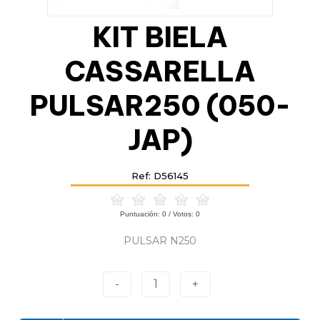
KIT BIELA
CASSARELLA
PULSAR250 (050-
JAP)
Ref: D56145
Puntuación:
0
/ Votos:
0
PULSAR N250
-
1
+