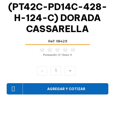
(PT42C-PD14C-428-
H-124-C) DORADA
CASSARELLA
Ref: I18429
Puntuación:
0
/ Votos:
0
-
1
+
AGREGAR Y COTIZAR