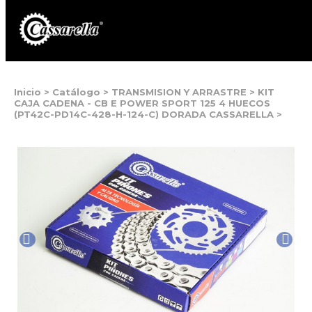
Inicio
>
Catálogo
>
TRANSMISION Y ARRASTRE
>
KIT
CAJA CADENA - CB E POWER SPORT 125 4 HUECOS
(PT42C-PD14C-428-H-124-C) DORADA CASSARELLA
>